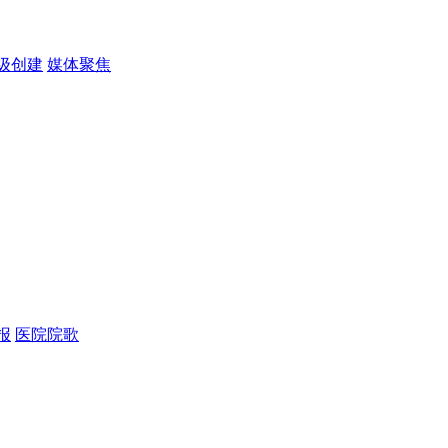
级创建
媒体聚焦
报
医院院歌