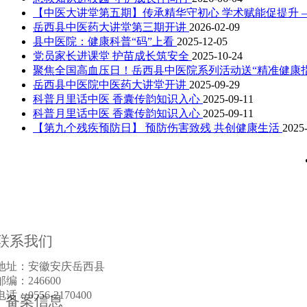
【中医大讲堂第五期】传承精华守初心 学术赋能促提升
岳西县中医药大讲堂第三期开讲
2026-02-09
县中医院：健康科普“码”上看
2025-12-05
党员家长进课堂 护苗成长筑安全
2025-10-24
聚焦全国高血压日！岳西县中医院系列活动送“精准健康
岳西县中医院中医药大讲堂开讲
2025-09-29
科普月里话中医 香囊传韵知识入心
2025-09-11
科普月里话中医 香囊传韵知识入心
2025-09-11
【第九个残疾预防日】 预防伤害致残 共创健康生活
2025
联系我们
地址：安徽安庆岳西县
邮编：246600
电话：0556-2170400
备案信息