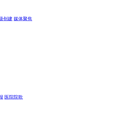
级创建
媒体聚焦
报
医院院歌