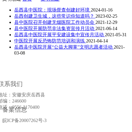
岳西县中医院：现场督查创建好环境
2024-01-16
岳西创建卫生城，这些常识你知道吗？
2023-02-25
县中医院召开创建无烟医院工作动员会
2021-12-29
县中医院开展防范非法集资宣传月活动
2021-06-14
岳西县中医院开展平安建设集中宣传月活动
2021-05-31
中医院开展反恐怖防范培训和演练
2021-04-14
岳西县中医院开展“公益大脚掌”文明志愿者活动
2021-
03-08
联系我们
地址：安徽安庆岳西县
邮编：246600
电话：0556-2170400
备案信息
皖ICP备20007262号-3
皖公网安备34082802000865号