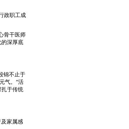
行政职工成
心
骨干医师
化的深厚底
段锦不止于
元气。”活
深扎于传统
者
及家属
感