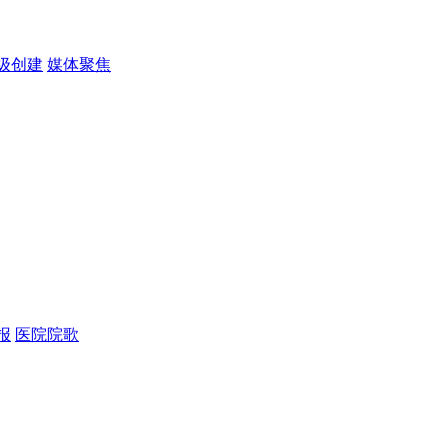
级创建
媒体聚焦
报
医院院歌