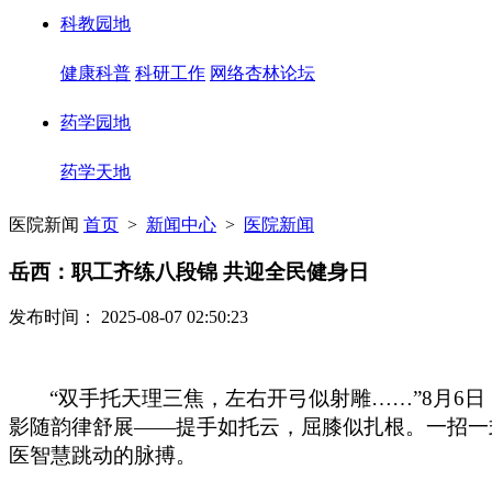
科教园地
健康科普
科研工作
网络杏林论坛
药学园地
药学天地
医院新闻
首页
>
新闻中心
>
医院新闻
岳西：职工齐练八段锦 共迎全民健身日
发布时间： 2025-08-07 02:50:23
“双手托天理三焦，左右开弓似射雕……”8月6
影随韵律舒展
——提手如托云，屈膝似扎根。一招一
医智慧跳动的脉搏。