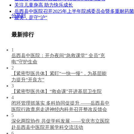
关注儿童身高 助力快乐成长
岳西县中医院召开2025年上半年院感委员会暨多重耐药
分享到
最美，是守“沪”
最新排行
1
岳西县中医院：开办夜间“急救课堂” 全员“充
电”守护生命
2
【紧密型医共体】紧盯“一快一慢”，为基层能
力提升“开良方”
3
【紧密型医共体】“救命课”开进基层卫生院
4
闭环管理抓落实 多科协同促提升 ——岳西县中
医院行政查房走进神经内科并召开整改反馈会
5
深化两院协作 共促学科发展 ——安庆市立医院
赴岳西县中医院开展学科交流活动
6