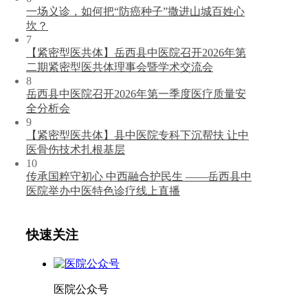
一场义诊，如何把“防癌种子”撒进山城百姓心
坎？
7
【紧密型医共体】岳西县中医院召开2026年第
二期紧密型医共体理事会暨学术交流会
8
岳西县中医院召开2026年第一季度医疗质量安
全分析会
9
【紧密型医共体】县中医院专科下沉帮扶 让中
医骨伤技术扎根基层
10
传承国粹守初心 中西融合护民生 ——岳西县中
医院举办中医特色诊疗线上直播
快速关注
医院公众号