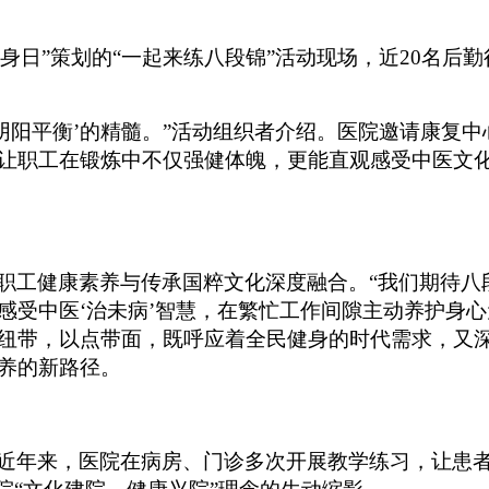
健身日”策划的“一起来练八段锦”活动现场，近
20
名后勤
阴阳平衡’的精髓。”活动组织者介绍
。
医院
邀请
康复中
让职工在锻炼中不仅强健体魄，更能直观感受中医文
职工健康素养与传承国粹文化深度融合。
“我们期待八
受中医‘治未病’智慧，在繁忙工作间隙主动养护身心
纽带，以点带面，既呼应着全民健身的时代需求，又
养的新路径。
近年来，医院在病房、门诊多次开展教学练习，让患