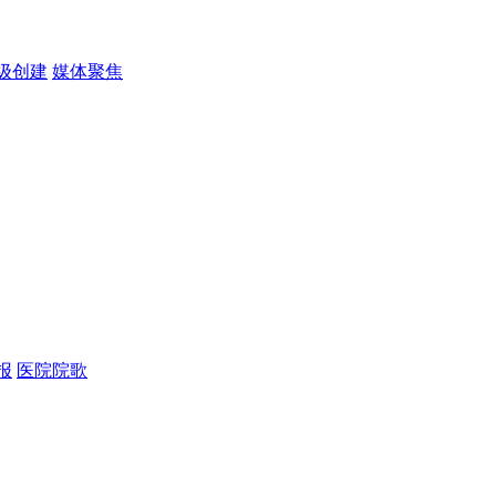
级创建
媒体聚焦
报
医院院歌