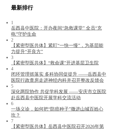
最新排行
1
岳西县中医院：开办夜间“急救课堂” 全员“充
电”守护生命
2
【紧密型医共体】紧盯“一快一慢”，为基层能
力提升“开良方”
3
【紧密型医共体】“救命课”开进基层卫生院
4
闭环管理抓落实 多科协同促提升 ——岳西县中
医院行政查房走进神经内科并召开整改反馈会
5
深化两院协作 共促学科发展 ——安庆市立医院
赴岳西县中医院开展学科交流活动
6
一场义诊，如何把“防癌种子”撒进山城百姓心
坎？
7
【紧密型医共体】岳西县中医院召开2026年第