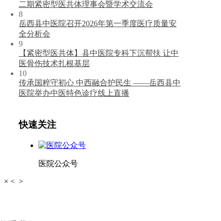
二期紧密型医共体理事会暨学术交流会
8
岳西县中医院召开2026年第一季度医疗质量安
全分析会
9
【紧密型医共体】县中医院专科下沉帮扶 让中
医骨伤技术扎根基层
10
传承国粹守初心 中西融合护民生 ——岳西县中
医院举办中医特色诊疗线上直播
快速关注
医院公众号
×
<
>