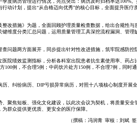
季度病历管理运行情况，亮点突出：病历及时归档率达100%。
行动计划，提出“从合格迈向优秀”的核心目标，全面提升医疗
馈及整改措施》为题，全面回顾护理质量检查数据，给出合规性与
关键维度分类汇总问题，运用质量管理工具深挖流程漏洞、管理
督查问题两方面展开，同步提出针对性改进措施，筑牢院感防控防
立医院绩效监测指标，分析各科室出院患者抗生素使用率、药占
100例，不合理5例；中药饮片处方150例，不合理7例，同时
历、纠纷病历、DIP亏损异常病历，对照十八项核心制度开展
势、聚焦短板、强化文化建设，以此次会议为契机，将质量安全
，为群众提供更优质、更安全的医疗保障。
（撰稿：冯润青 审核：刘斌 