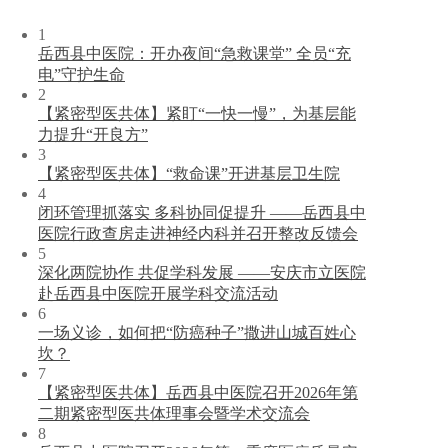
1
岳西县中医院：开办夜间“急救课堂” 全员“充
电”守护生命
2
【紧密型医共体】紧盯“一快一慢”，为基层能
力提升“开良方”
3
【紧密型医共体】“救命课”开进基层卫生院
4
闭环管理抓落实 多科协同促提升 ——岳西县中
医院行政查房走进神经内科并召开整改反馈会
5
深化两院协作 共促学科发展 ——安庆市立医院
赴岳西县中医院开展学科交流活动
6
一场义诊，如何把“防癌种子”撒进山城百姓心
坎？
7
【紧密型医共体】岳西县中医院召开2026年第
二期紧密型医共体理事会暨学术交流会
8