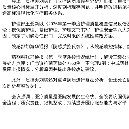
会上，质控办刘斌作《医疗病历质控与分析》汇报，通报一
质量核心指标展开分析，深度剖析现存问题，并明确改进措施与
造高标准现代化医疗服务体系。
护理部王爱新以《2026年第一季度护理质量检查信息反
论；按优质护理、基础护理、护理文书书写、护理安全等八大
因，制定了明确责任部门、完成时限的系统性整改方案。
院感部胡海华通报《院感质控反馈》，从院感质控指标、
药剂科张群通报《第一季度质控情况统计》，解读三级公
展处方点评：门急诊抗菌药物处方60例，不合理2例；中成药处方
反应上报情况，分析原因并提出质控改进建议。
此外，质控办刘斌还对重点病历进行复盘分析，聚焦死亡病
次剖析与整改探讨。
会议强调，医疗质量是医院发展的生命线。全院要巩固优
全流程，压实责任、狠抓整改，持续提升医疗服务能力与水平