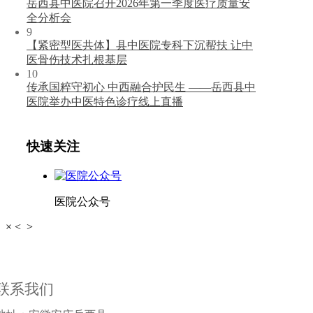
岳西县中医院召开2026年第一季度医疗质量安
全分析会
9
【紧密型医共体】县中医院专科下沉帮扶 让中
医骨伤技术扎根基层
10
传承国粹守初心 中西融合护民生 ——岳西县中
医院举办中医特色诊疗线上直播
快速关注
医院公众号
×
<
>
联系我们