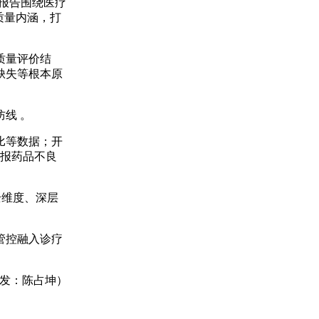
报告围绕医疗
质量内涵，打
质量评价结
缺失等根本原
线 。
比等数据；开
通报药品不良
全维度、深层
管控融入诊疗
签发：陈占坤）