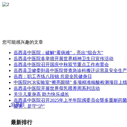
您可能感兴趣的文章
岳西县中医院：破解“看病难”，亮出“组合方”
岳西县中医院多举措开展世界精神卫生日宣传活动
岳西县中医院召开国庆中秋双节重点工作布置会
岳西县卫健委到县中医院督查急诊科搬迁运营及安全生产
岳西：职工齐练八段锦 共迎全民健身日
中医院PCR实验室“擦亮眼睛” 多项精准核酸检测项目上
岳西县中医院开展世界母乳喂养周系列活动
关注儿童身高 助力快乐成长
岳西县中医院召开2025年上半年院感委员会暨多重耐药
分享到
最美，是守“沪”
最新排行