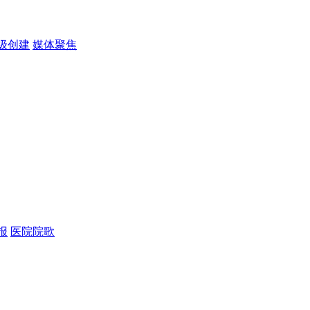
级创建
媒体聚焦
报
医院院歌