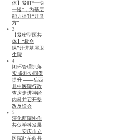
体】紧盯“一快
一慢”，为基层
能力提升“开良
方”
3
【紧密型医共
体】“救命
课”开进基层卫
生院
4
闭环管理抓落
实 多科协同促
提升 ——岳西
县中医院行政
查房走进神经
内科并召开整
改反馈会
5
深化两院协作
共促学科发展
——安庆市立
医院赴岳西县