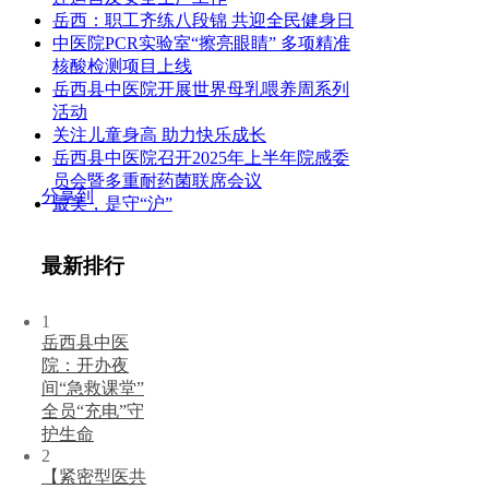
岳西：职工齐练八段锦 共迎全民健身日
中医院PCR实验室“擦亮眼睛” 多项精准
核酸检测项目上线
岳西县中医院开展世界母乳喂养周系列
活动
关注儿童身高 助力快乐成长
岳西县中医院召开2025年上半年院感委
员会暨多重耐药菌联席会议
分享到
最美，是守“沪”
最新排行
1
岳西县中医
院：开办夜
间“急救课堂”
全员“充电”守
护生命
2
【紧密型医共