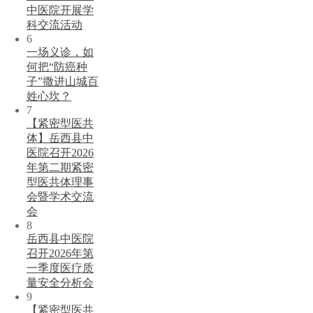
中医院开展学
科交流活动
6
一场义诊，如
何把“防癌种
子”撒进山城百
姓心坎？
7
【紧密型医共
体】岳西县中
医院召开2026
年第二期紧密
型医共体理事
会暨学术交流
会
8
岳西县中医院
召开2026年第
一季度医疗质
量安全分析会
9
【紧密型医共