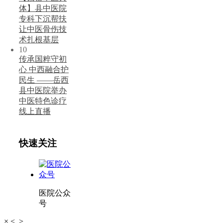
体】县中医院
专科下沉帮扶
让中医骨伤技
术扎根基层
10
传承国粹守初
心 中西融合护
民生 ——岳西
县中医院举办
中医特色诊疗
线上直播
快速关注
医院公众
号
×
<
>