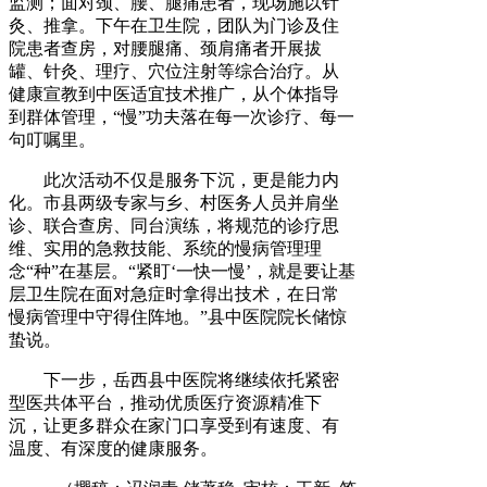
监测；面对颈、腰、腿痛患者，现场施以针
灸、推拿。下午在卫生院，团队为门诊及住
院患者查房，对腰腿痛、颈肩痛者开展拔
罐、针灸、理疗、穴位注射等综合治疗。从
健康宣教到中医适宜技术推广，从个体指导
到群体管理，“慢”功夫落在每一次诊疗、每一
句叮嘱里。
此次活动不仅是服务下沉，更是能力内
化。市县两级专家与乡、村医务人员并肩坐
诊、联合查房、同台演练，将规范的诊疗思
维、实用的急救技能、系统的慢病管理理
念“种”在基层。“紧盯‘一快一慢’，就是要让基
层卫生院在面对急症时拿得出技术，在日常
慢病管理中守得住阵地。”县中医院院长储惊
蛰说。
下一步，岳西县中医院将继续依托紧密
型医共体平台，推动优质医疗资源精准下
沉，让更多群众在家门口享受到有速度、有
温度、有深度的健康服务。