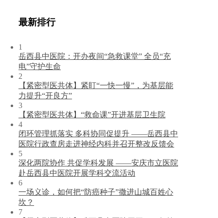
最新排行
1
岳西县中医院：开办夜间“急救课堂” 全员“充
电”守护生命
2
【紧密型医共体】紧盯“一快一慢”，为基层能
力提升“开良方”
3
【紧密型医共体】“救命课”开进基层卫生院
4
闭环管理抓落实 多科协同促提升 ——岳西县中
医院行政查房走进神经内科并召开整改反馈会
5
深化两院协作 共促学科发展 ——安庆市立医院
赴岳西县中医院开展学科交流活动
6
一场义诊，如何把“防癌种子”撒进山城百姓心
坎？
7