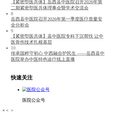
【紧密型医共体】岳西县中医院召开2026年第
二期紧密型医共体理事会暨学术交流会
8
岳西县中医院召开2026年第一季度医疗质量安
全分析会
9
【紧密型医共体】县中医院专科下沉帮扶 让中
医骨伤技术扎根基层
10
传承国粹守初心 中西融合护民生 ——岳西县中
医院举办中医特色诊疗线上直播
快速关注
医院公众号
×
<
>