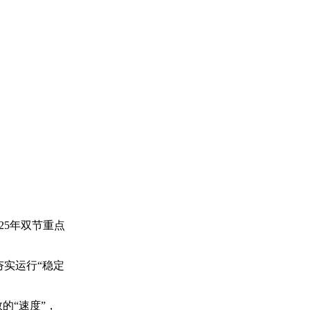
25年双节重点
。
实运行“稳定
的“速度”，