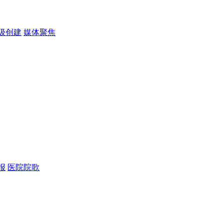
级创建
媒体聚焦
报
医院院歌