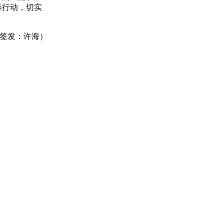
际行动，切实
 签发：许海）