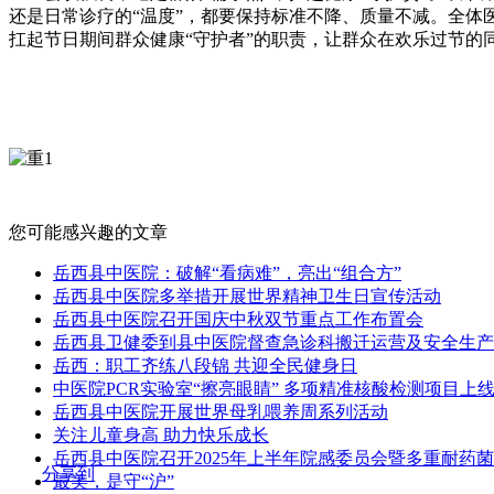
还是日常诊疗的“温度”，都要保持标准不降、质量不减。全体
扛起节日期间群众健康“守护者”的职责，让群众在欢乐过节的
您可能感兴趣的文章
岳西县中医院：破解“看病难”，亮出“组合方”
岳西县中医院多举措开展世界精神卫生日宣传活动
岳西县中医院召开国庆中秋双节重点工作布置会
岳西县卫健委到县中医院督查急诊科搬迁运营及安全生产
岳西：职工齐练八段锦 共迎全民健身日
中医院PCR实验室“擦亮眼睛” 多项精准核酸检测项目上
岳西县中医院开展世界母乳喂养周系列活动
关注儿童身高 助力快乐成长
岳西县中医院召开2025年上半年院感委员会暨多重耐药
分享到
最美，是守“沪”